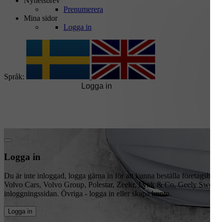
Nyhetsbrev
Prenumerera
Mina sidor
Logga in
Språk:
Logga in
Du är inte inloggad, logga gärna in för att kunna beställa företagsbil sam
Volvo Cars, Volvo Group, Polestar, Zeekr, Lynk & Co, Geely Sweden 
inloggningssidan. Övriga - logga in eller skapa konto.
Logga in