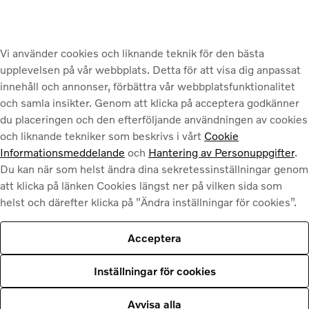
Vi använder cookies och liknande teknik för den bästa
upplevelsen på vår webbplats. Detta för att visa dig anpassat
innehåll och annonser, förbättra vår webbplatsfunktionalitet
och samla insikter. Genom att klicka på acceptera godkänner
du placeringen och den efterföljande användningen av cookies
och liknande tekniker som beskrivs i vårt
Cookie
Informationsmeddelande
och
Hantering av Personuppgifter
.
Du kan när som helst ändra dina sekretessinställningar genom
att klicka på länken Cookies längst ner på vilken sida som
helst och därefter klicka på "Ändra inställningar för cookies”.
Acceptera
t se rätt innehåll för just dig.
Holdings, HaleyTek, Zenseact, Horse Powertrain och Geely EU användar
Inställningar för cookies
Avvisa alla