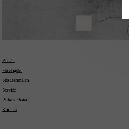
Beställ
Företagsbil
Skadeanmälan
Service
Boka verkstad
Kontakt