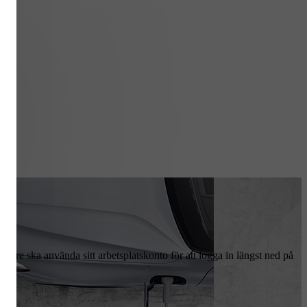
e ska använda sitt arbetsplatskonto för att logga in längst ned på