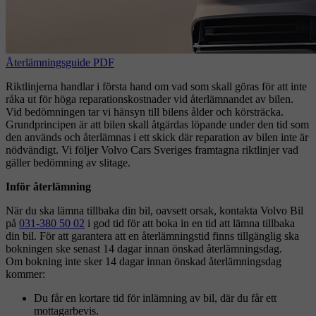
Återlämningsguide PDF
Riktlinjerna handlar i första hand om vad som skall göras för att inte
råka ut för höga reparationskostnader vid återlämnandet av bilen.
Vid bedömningen tar vi hänsyn till bilens ålder och körsträcka.
Grundprincipen är att bilen skall åtgärdas löpande under den tid som
den används och återlämnas i ett skick där reparation av bilen inte är
nödvändigt. Vi följer Volvo Cars Sveriges framtagna riktlinjer vad
gäller bedömning av slitage.
Inför återlämning
När du ska lämna tillbaka din bil, oavsett orsak, kontakta Volvo Bil
på
031-380 50 02
i god tid för att boka in en tid att lämna tillbaka
din bil. För att garantera att en återlämningstid finns tillgänglig ska
bokningen ske senast 14 dagar innan önskad återlämningsdag.
Om bokning inte sker 14 dagar innan önskad återlämningsdag
kommer:
Du får en kortare tid för inlämning av bil, där du får ett
mottagarbevis.