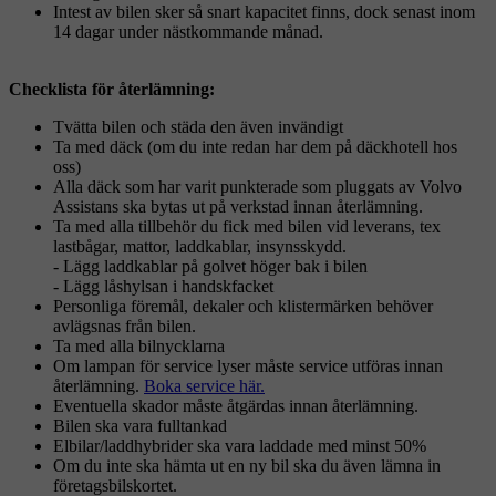
Intest av bilen sker så snart kapacitet finns, dock senast inom
14 dagar under nästkommande månad.
Checklista för återlämning:
Tvätta bilen och städa den även invändigt
Ta med däck (om du inte redan har dem på däckhotell hos
oss)
Alla däck som har varit punkterade som pluggats av Volvo
Assistans ska bytas ut på verkstad innan återlämning.
Ta med alla tillbehör du fick med bilen vid leverans, tex
lastbågar, mattor, laddkablar, insynsskydd.
- Lägg laddkablar på golvet höger bak i bilen
- Lägg låshylsan i handskfacket
Personliga föremål, dekaler och klistermärken behöver
avlägsnas från bilen.
Ta med alla bilnycklarna
Om lampan för service lyser måste service utföras innan
återlämning.
Boka service här.
Eventuella skador måste åtgärdas innan återlämning.
Bilen ska vara fulltankad
Elbilar/laddhybrider ska vara laddade med minst 50%
Om du inte ska hämta ut en ny bil ska du även lämna in
företagsbilskortet.